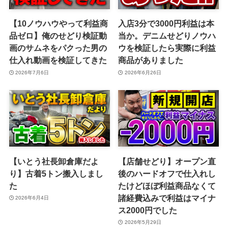
【10ノウハウやって利益商
入店3分で3000円利益は本
品ゼロ】俺のせどり検証動
当か。デニムせどりノウハ
画のサムネをパクった男の
ウを検証したら実際に利益
仕入れ動画を検証してきた
商品がありました
2026年7月6日
2026年6月26日
【いとう社長卸倉庫だよ
【店舗せどり】オープン直
り】古着5トン搬入しまし
後のハードオフで仕入れし
た
たけどほぼ利益商品なくて
諸経費込みで利益はマイナ
2026年6月4日
ス2000円でした
2026年5月29日