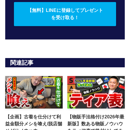
【無料】LINEに登録してプレゼント
を受け取る！
関連記事
【企画】古着を仕分けて利
【物販手法格付け2026年最
益金額分メシを喰え/脱店舗
新版】数ある物販ノウハウ