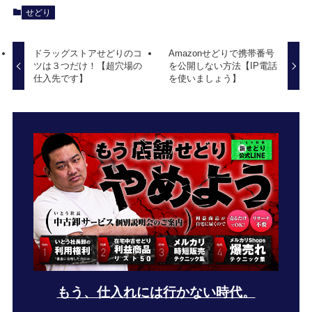
せどり
ドラッグストアせどりのコ
Amazonせどりで携帯番号
ツは３つだけ！【超穴場の
を公開しない方法【IP電話
仕入先です】
を使いましょう】
もう、仕入れには行かない時代。