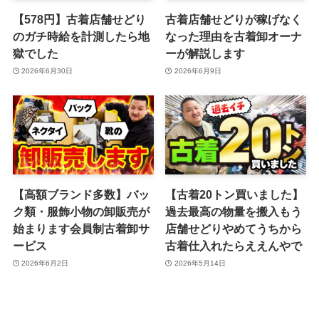
【578円】古着店舗せどり
古着店舗せどりが稼げなく
のガチ時給を計測したら地
なった理由を古着卸オーナ
獄でした
ーが解説します
2026年6月30日
2026年6月9日
【高額ブランド多数】バッ
【古着20トン買いました】
ク類・服飾小物の卸販売が
過去最高の物量を搬入もう
始まります会員制古着卸サ
店舗せどりやめてうちから
ービス
古着仕入れたらええんやで
2026年6月2日
2026年5月14日