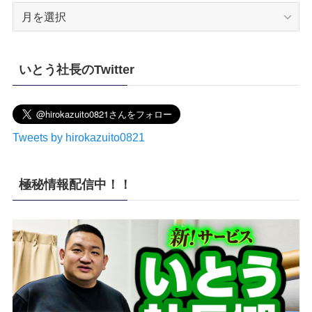
ア
ー
カ
イ
いとう社長のTwitter
ブ
Tweets by hirokazuito0821
極秘情報配信中！！