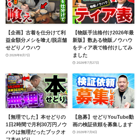
【企画】古着を仕分けて利
【物販手法格付け2026年最
益金額分メシを喰え/脱店舗
新版】数ある物販ノウハウ
せどりノウハウ
をティア表で格付けしてみ
ました
2026年8月7日
2026年7月27日
【無理でした】本せどりの
【急募】せどりYouTube動
1日2時間で月利30万円ノウ
画の検証依頼を募集します
ハウは無理だったブックオ
2026年7月9日
フ本せどり