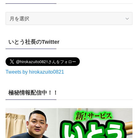
ア
ー
カ
イ
いとう社長のTwitter
ブ
Tweets by hirokazuito0821
極秘情報配信中！！