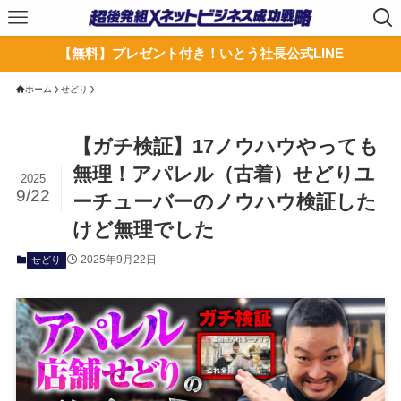
【無料】プレゼント付き！いとう社長公式LINE
ホーム
せどり
【ガチ検証】17ノウハウやっても
無理！アパレル（古着）せどりユ
2025
9/22
ーチューバーのノウハウ検証した
けど無理でした
2025年9月22日
せどり