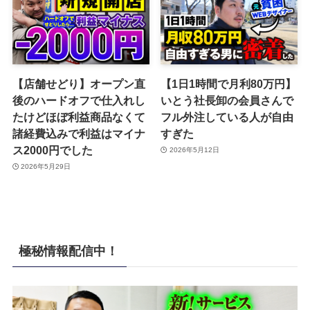
【店舗せどり】オープン直
【1日1時間で月利80万円】
後のハードオフで仕入れし
いとう社長卸の会員さんで
たけどほぼ利益商品なくて
フル外注している人が自由
諸経費込みで利益はマイナ
すぎた
ス2000円でした
2026年5月12日
2026年5月29日
極秘情報配信中！