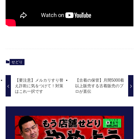
せどり
【要注意】メルカリすり替
【古着の保管】月間5000着
え詐欺に気をつけて！対策
以上販売する古着販売のプ
はこれ一択です
ロが直伝