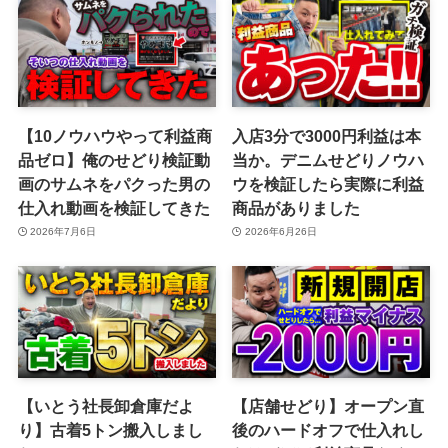
【10ノウハウやって利益商
入店3分で3000円利益は本
品ゼロ】俺のせどり検証動
当か。デニムせどりノウハ
画のサムネをパクった男の
ウを検証したら実際に利益
仕入れ動画を検証してきた
商品がありました
2026年7月6日
2026年6月26日
【いとう社長卸倉庫だよ
【店舗せどり】オープン直
り】古着5トン搬入しまし
後のハードオフで仕入れし