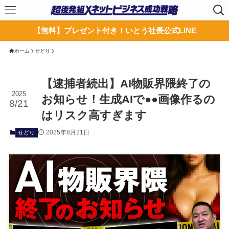
【無料】プレゼント付き！いとう社長公式LINE
ホーム
せどり
【逮捕者続出】AI物販界隈終了の
2025
お知らせ！生成AIで●●画像作るの
8/21
はリスク高すぎます
2025年8月21日
せどり