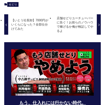
せどり
店舗せどりユーチューバー
【いとう社長卸】7000円が
に告ぐ！お前らのノウハウ
いくらになった？全部仕分
で稼げるか俺が検証してや
けてみた
るよ
もう、仕入れには行かない時代。