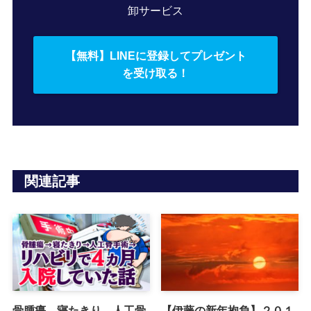
卸サービス
【無料】LINEに登録してプレゼント
を受け取る！
関連記事
骨腫瘍→寝たきり→人工骨
【伊藤の新年抱負】２０１