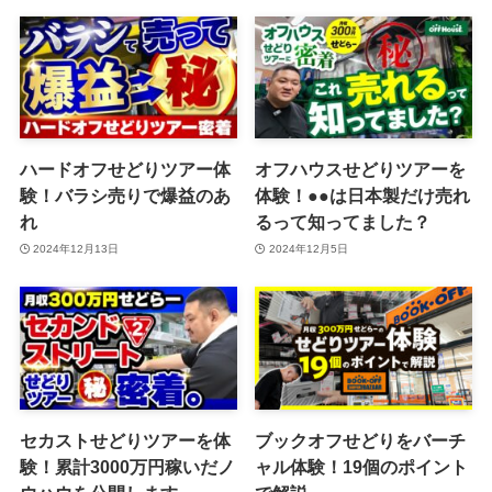
ハードオフせどりツアー体
オフハウスせどりツアーを
験！バラシ売りで爆益のあ
体験！●●は日本製だけ売れ
れ
るって知ってました？
2024年12月13日
2024年12月5日
セカストせどりツアーを体
ブックオフせどりをバーチ
験！累計3000万円稼いだノ
ャル体験！19個のポイント