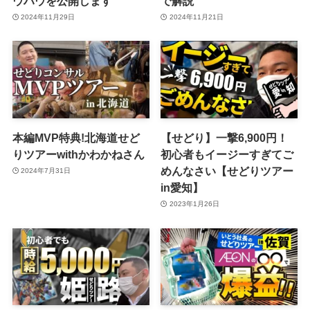
ウハウを公開します
で解説
2024年11月29日
2024年11月21日
本編MVP特典!北海道せど
【せどり】一撃6,900円！
りツアーwithかわかねさん
初心者もイージーすぎてご
めんなさい【せどりツアー
2024年7月31日
in愛知】
2023年1月26日