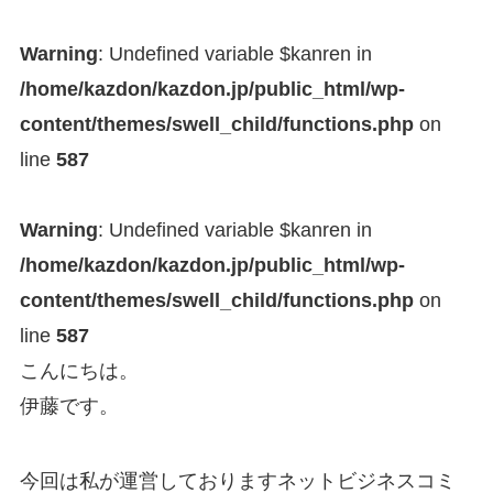
Warning
: Undefined variable $kanren in
/home/kazdon/kazdon.jp/public_html/wp-
content/themes/swell_child/functions.php
on
line
587
Warning
: Undefined variable $kanren in
/home/kazdon/kazdon.jp/public_html/wp-
content/themes/swell_child/functions.php
on
line
587
こんにちは。
伊藤です。
今回は私が運営しておりますネットビジネスコミ