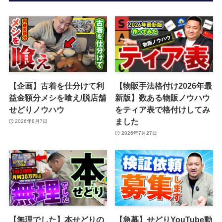
【企画】古着を仕分けて利
【物販手法格付け2026年最
益金額分メシを喰え/脱店舗
新版】数ある物販ノウハウ
せどりノウハウ
をティア表で格付けしてみ
ました
2026年8月7日
2026年7月27日
【無理でした】本せどりの
【急募】せどりYouTube動