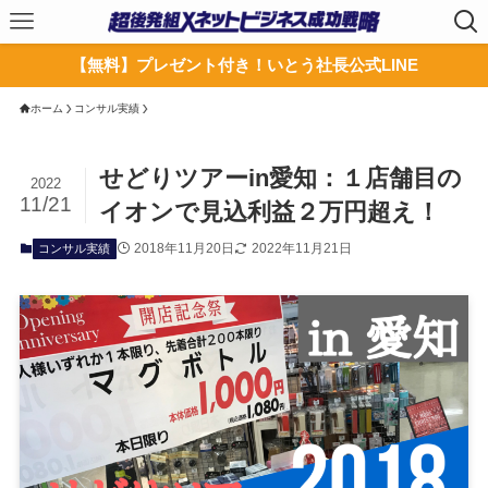
【無料】プレゼント付き！いとう社長公式LINE
ホーム
コンサル実績
せどりツアーin愛知：１店舗目の
2022
11/21
イオンで見込利益２万円超え！
2018年11月20日
2022年11月21日
コンサル実績