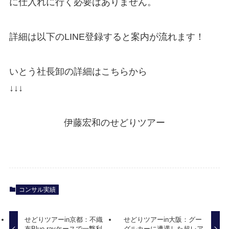
に仕入れに行く必要はありません。
詳細は以下のLINE登録すると案内が流れます！
いとう社長卸の詳細はこちらから
↓↓↓
伊藤宏和のせどりツアー
コンサル実績
せどりツアーin京都：不織
せどりツアーin大阪：グー
布Blue-rayケースで一撃利
グルカーに遭遇した超レア