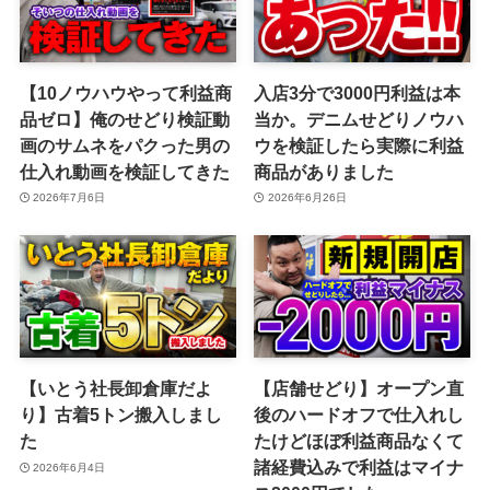
【10ノウハウやって利益商
入店3分で3000円利益は本
品ゼロ】俺のせどり検証動
当か。デニムせどりノウハ
画のサムネをパクった男の
ウを検証したら実際に利益
仕入れ動画を検証してきた
商品がありました
2026年7月6日
2026年6月26日
【いとう社長卸倉庫だよ
【店舗せどり】オープン直
り】古着5トン搬入しまし
後のハードオフで仕入れし
た
たけどほぼ利益商品なくて
諸経費込みで利益はマイナ
2026年6月4日