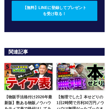
【無料】LINEに登録してプレゼント
を受け取る！
関連記事
【物販手法格付け2026年最
【無理でした】本せどりの
新版】数ある物販ノウハウ
1日2時間で月利30万円ノウ
をティア表で格付けしてみ
ハウは無理だったブックオ