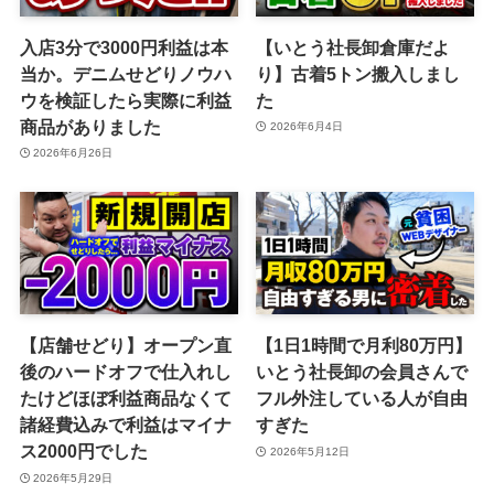
入店3分で3000円利益は本
【いとう社長卸倉庫だよ
当か。デニムせどりノウハ
り】古着5トン搬入しまし
ウを検証したら実際に利益
た
商品がありました
2026年6月4日
2026年6月26日
【店舗せどり】オープン直
【1日1時間で月利80万円】
後のハードオフで仕入れし
いとう社長卸の会員さんで
たけどほぼ利益商品なくて
フル外注している人が自由
諸経費込みで利益はマイナ
すぎた
ス2000円でした
2026年5月12日
2026年5月29日