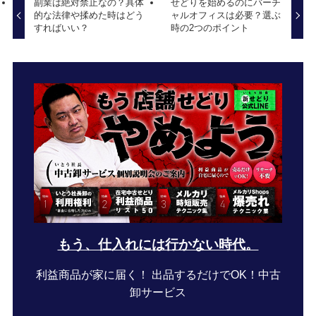
副業は絶対禁止なの？具体
せどりを始めるのにバーチ
的な法律や揉めた時はどう
ャルオフィスは必要？選ぶ
すればいい？
時の2つのポイント
もう、仕入れには行かない時代。
利益商品が家に届く！ 出品するだけでOK！中古
卸サービス