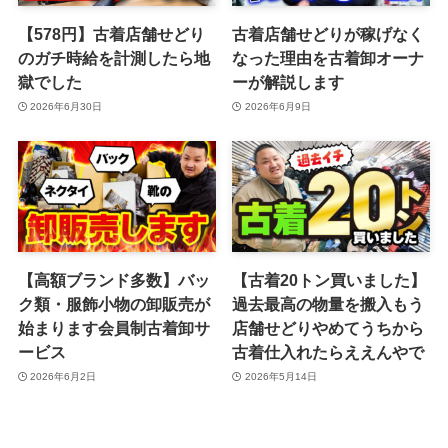
【578円】古着店舗せどり
古着店舗せどりが稼げなく
のガチ時給を計測したら地
なった理由を古着卸オーナ
獄でした
ーが解説します
2026年6月30日
2026年6月9日
【高額ブランド多数】バッ
【古着20トン買いました】
ク類・服飾小物の卸販売が
過去最高の物量を搬入もう
始まります会員制古着卸サ
店舗せどりやめてうちから
ービス
古着仕入れたらええんやで
2026年6月2日
2026年5月14日