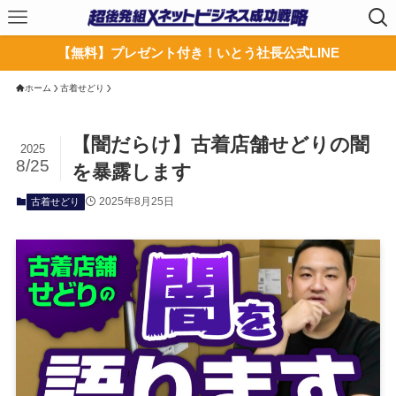
【無料】プレゼント付き！いとう社長公式LINE
ホーム
古着せどり
【闇だらけ】古着店舗せどりの闇
2025
8/25
を暴露します
2025年8月25日
古着せどり