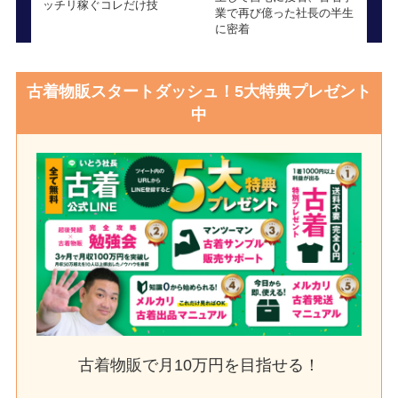
ッチリ稼ぐコレだけ技
業で再び億った社長の半生
に密着
古着物販スタートダッシュ！5大特典プレゼント
中
古着物販で月10万円を目指せる！