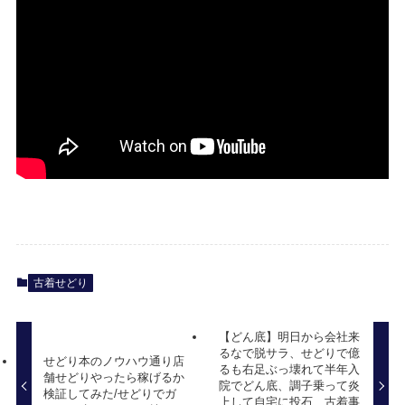
古着せどり
【どん底】明日から会社来
るなで脱サラ、せどりで億
せどり本のノウハウ通り店
るも右足ぶっ壊れて半年入
舗せどりやったら稼げるか
院でどん底、調子乗って炎
検証してみた/せどりでガ
上して自宅に投石、古着事