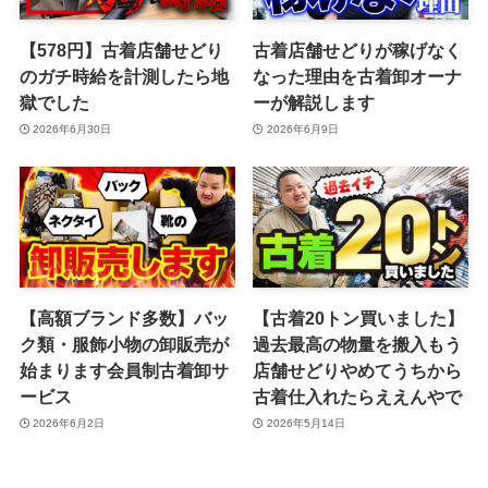
【578円】古着店舗せどり
古着店舗せどりが稼げなく
のガチ時給を計測したら地
なった理由を古着卸オーナ
獄でした
ーが解説します
2026年6月30日
2026年6月9日
【高額ブランド多数】バッ
【古着20トン買いました】
ク類・服飾小物の卸販売が
過去最高の物量を搬入もう
始まります会員制古着卸サ
店舗せどりやめてうちから
ービス
古着仕入れたらええんやで
2026年6月2日
2026年5月14日