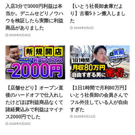
入店3分で3000円利益は本
【いとう社長卸倉庫だよ
当か。デニムせどりノウハ
り】古着5トン搬入しまし
ウを検証したら実際に利益
た
商品がありました
2026年6月4日
2026年6月26日
【店舗せどり】オープン直
【1日1時間で月利80万円】
後のハードオフで仕入れし
いとう社長卸の会員さんで
たけどほぼ利益商品なくて
フル外注している人が自由
諸経費込みで利益はマイナ
すぎた
ス2000円でした
2026年5月12日
2026年5月29日